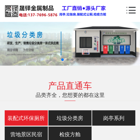
产品直通车
品类齐全，您想要的都在这里
装配式环保厕所
垃圾分类房
岗亭系列
营地景区民宿
检疫方舱