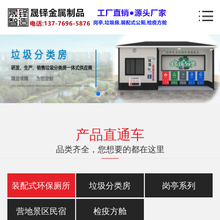
产品直通车
品类齐全，您想要的都在这里
装配式环保厕所
垃圾分类房
岗亭系列
营地景区民宿
检疫方舱