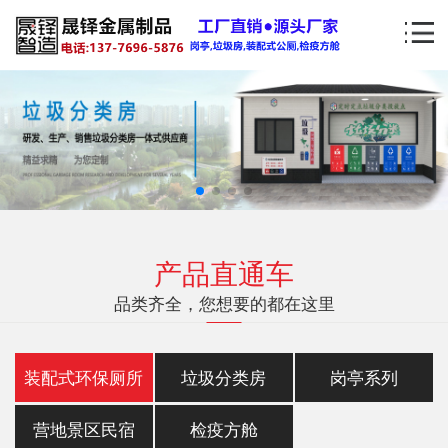
产品直通车
品类齐全，您想要的都在这里
装配式环保厕所
垃圾分类房
岗亭系列
营地景区民宿
检疫方舱