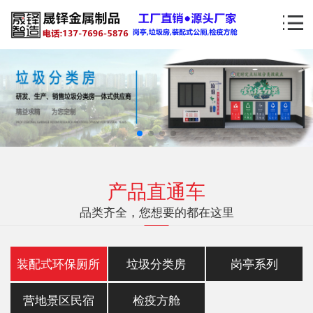
产品直通车
品类齐全，您想要的都在这里
装配式环保厕所
垃圾分类房
岗亭系列
营地景区民宿
检疫方舱