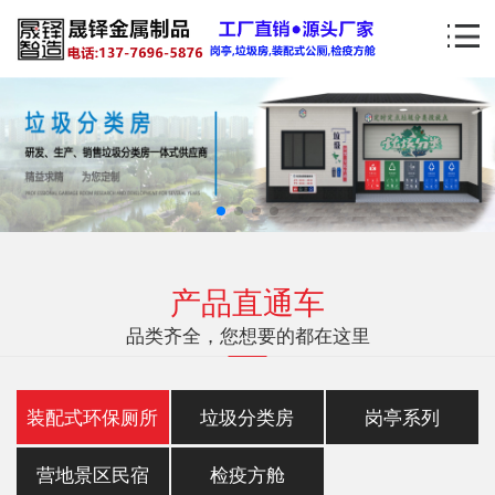
产品直通车
品类齐全，您想要的都在这里
装配式环保厕所
垃圾分类房
岗亭系列
营地景区民宿
检疫方舱