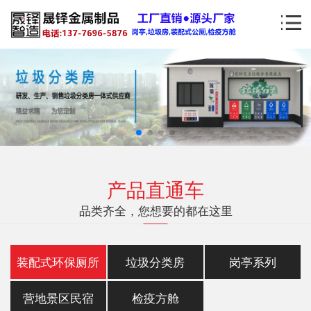
产品直通车
品类齐全，您想要的都在这里
装配式环保厕所
垃圾分类房
岗亭系列
营地景区民宿
检疫方舱