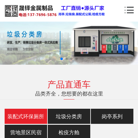
产品直通车
品类齐全，您想要的都在这里
装配式环保厕所
垃圾分类房
岗亭系列
营地景区民宿
检疫方舱