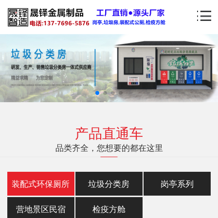
产品直通车
品类齐全，您想要的都在这里
装配式环保厕所
垃圾分类房
岗亭系列
营地景区民宿
检疫方舱