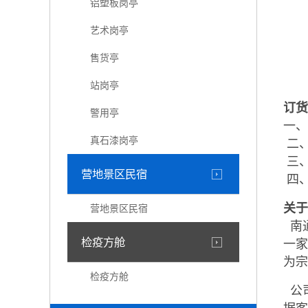
铝塑板岗亭
艺术岗亭
售货亭
站岗亭
订货
警用亭
一、
真石漆岗亭
二、
三、
营地景区民宿
四、
关于
营地景区民宿
南
检疫方舱
一家
为宗
检疫方舱
公