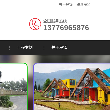
关于晟铎
联系晟铎
全国服务热线
13776965876
工程案例
关于晟铎