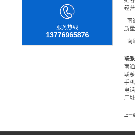
据客
经
南通
服务热线
质
13776965876
南
联系
南通
联系
手机：
电话：
厂
上一