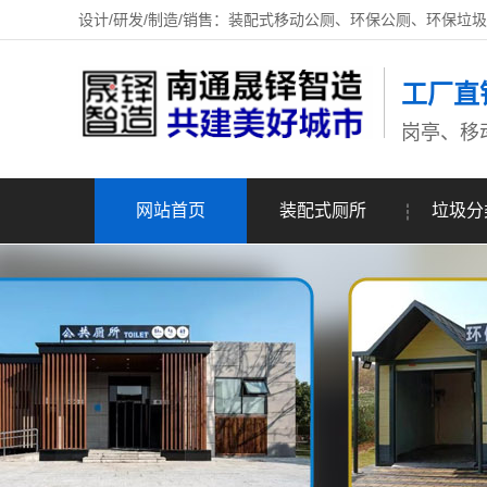
设计/研发/制造/销售：装配式移动公厕、环保公厕、环保垃
工厂直
岗亭、移
网站首页
装配式厕所
垃圾分