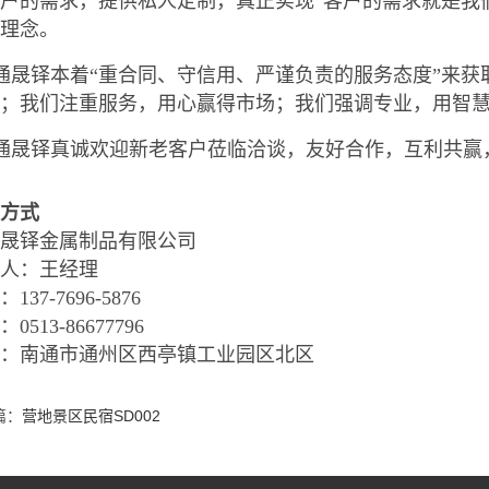
户的需求，提供私人定制，真正实现“客户的需求就是我
营理念。
晟铎本着“重合同、守信用、严谨负责的服务态度”来获
量；我们注重服务，用心赢得市场；我们强调专业，用智
通晟铎真诚欢迎新老客户莅临洽谈，友好合作，互利共赢
方式
晟铎金属制品有限公司
人：王经理
137-7696-5876
0513-86677796
址：南通市通州区西亭镇工业园区北区
篇：
营地景区民宿SD002