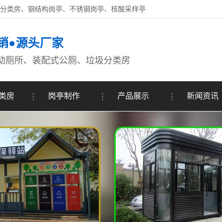
圾分类房、钢结构岗亭、不锈钢岗亭、核酸采样亭
销●源头厂家
动厕所、装配式公厕、垃圾分类房
类房
岗亭制作
产品展示
新闻资讯