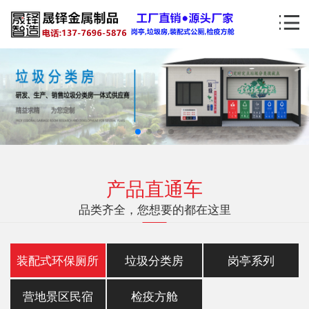
产品直通车
品类齐全，您想要的都在这里
装配式环保厕所
垃圾分类房
岗亭系列
营地景区民宿
检疫方舱