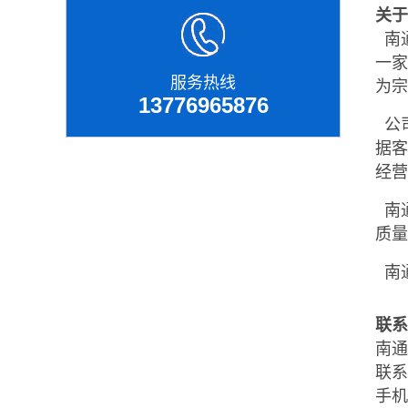
关于
南
一家
服务热线
为宗
13776965876
公
据客
经
南通
质
南
联系
南通
联系
手机：