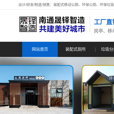
设计/研发/制造/销售：装配式移动公厕、环保公厕、环保垃
工厂直
岗亭、移
网站首页
装配式厕所
垃圾分