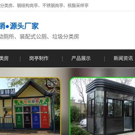
圾分类房、钢结构岗亭、不锈钢岗亭、核酸采样亭
销●源头厂家
动厕所、装配式公厕、垃圾分类房
类房
岗亭制作
产品展示
新闻资讯