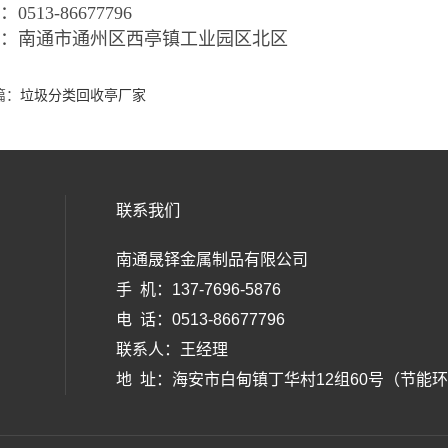
0513-86677796
址：南通市通州区西亭镇工业园区北区
篇：
垃圾分类回收亭厂家
联系我们
南通晟铎金属制品有限公司
手 机：137-7696-5876
电 话：0513-86677796
联系人：王经理
地 址：
海安市白甸镇丁华村12组60号（节能