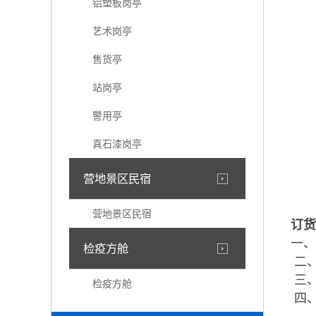
铝塑板岗亭
艺术岗亭
售货亭
站岗亭
警用亭
真石漆岗亭
营地景区民宿
营地景区民宿
订货
一、
检疫方舱
二、
三、
检疫方舱
四、