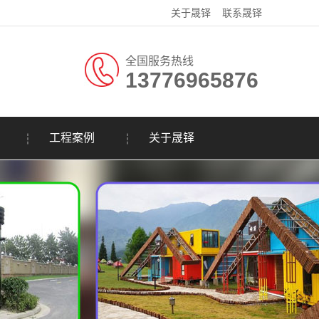
关于晟铎
联系晟铎
全国服务热线
13776965876
工程案例
关于晟铎