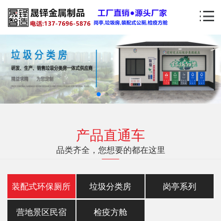
产品直通车
品类齐全，您想要的都在这里
装配式环保厕所
垃圾分类房
岗亭系列
营地景区民宿
检疫方舱