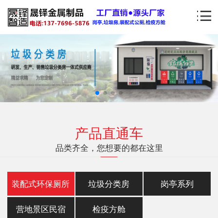
产品直通车
品类齐全，您想要的都在这里
装配式环保厕所
垃圾分类房
岗亭系列
营地景区民宿
检疫方舱