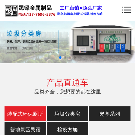
产品直通车
品类齐全，您想要的都在这里
装配式环保厕所
垃圾分类房
岗亭系列
营地景区民宿
检疫方舱