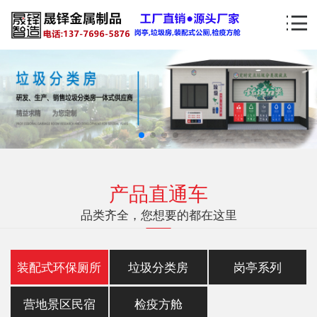
产品直通车
品类齐全，您想要的都在这里
装配式环保厕所
垃圾分类房
岗亭系列
营地景区民宿
检疫方舱