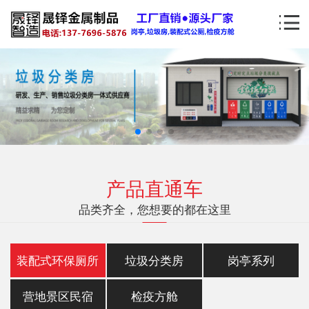
产品直通车
品类齐全，您想要的都在这里
装配式环保厕所
垃圾分类房
岗亭系列
营地景区民宿
检疫方舱