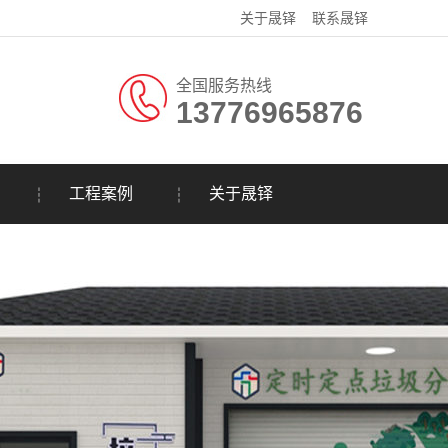
关于晟铎
联系晟铎
全国服务热线
13776965876
工程案例
关于晟铎