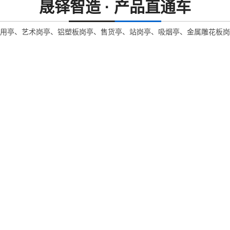
晟铎智造 · 产品直通车
用亭、艺术岗亭、铝塑板岗亭、售货亭、站岗亭、吸烟亭、金属雕花板岗