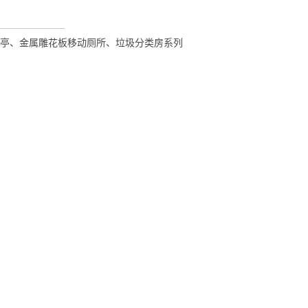
亭、金属雕花板移动厕所、垃圾分类房系列