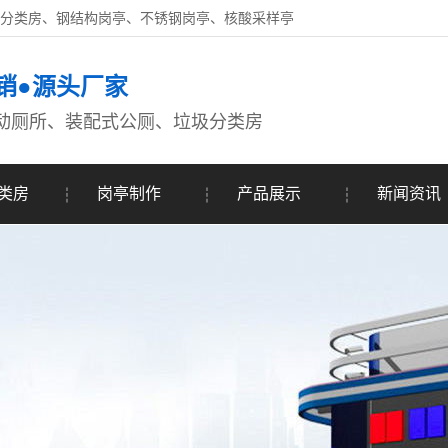
圾分类房、钢结构岗亭、不锈钢岗亭、核酸采样亭
销●源头厂家
动厕所、装配式公厕、垃圾分类房
类房
岗亭制作
产品展示
新闻资讯