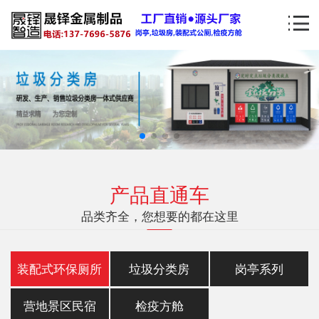
产品直通车
品类齐全，您想要的都在这里
装配式环保厕所
垃圾分类房
岗亭系列
营地景区民宿
检疫方舱