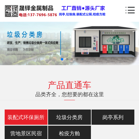
产品直通车
品类齐全，您想要的都在这里
装配式环保厕所
垃圾分类房
岗亭系列
营地景区民宿
检疫方舱