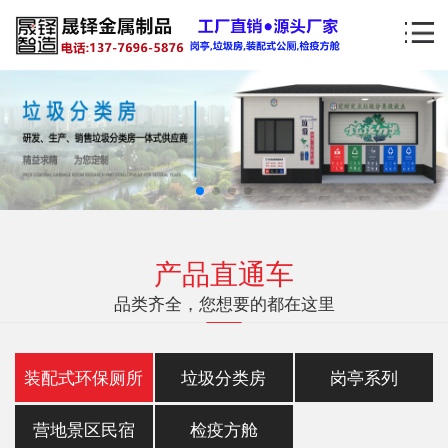
产品直通车
品类齐全，您想要的都在这里
装配式环保厕所
垃圾分类房
岗亭系列
营地景区民宿
检疫方舱