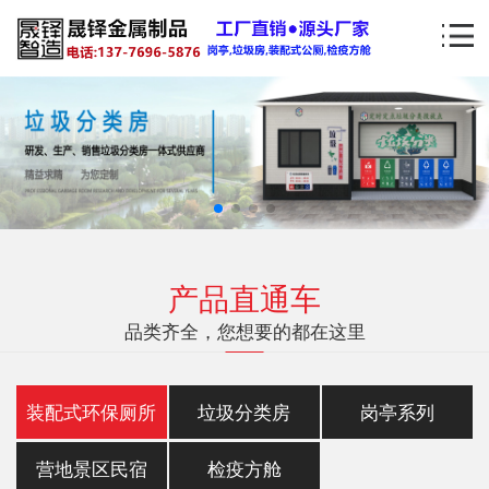
产品直通车
品类齐全，您想要的都在这里
装配式环保厕所
垃圾分类房
岗亭系列
营地景区民宿
检疫方舱