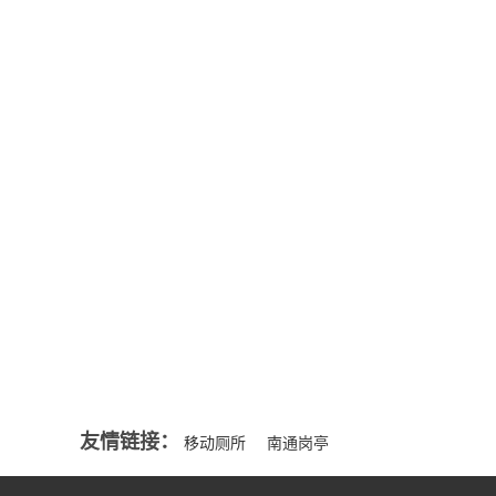
公司新闻
来源一般分
NEWS
部...
MORE+
智能移动厕所的好处
移动厕所都能解决那些问题吗？
行业资讯
适合选购岗亭的要点
NEWS
夏季保安亭怎么隔热与降温
MORE+
选择什么样的金属雕花板岗亭才是好的？
友情链接：
移动厕所
南通岗亭