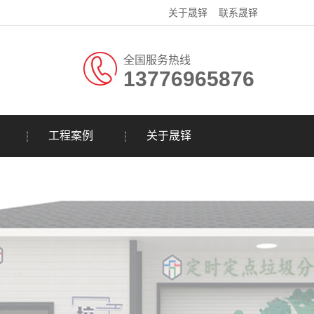
关于晟铎
联系晟铎
全国服务热线
13776965876
工程案例
关于晟铎