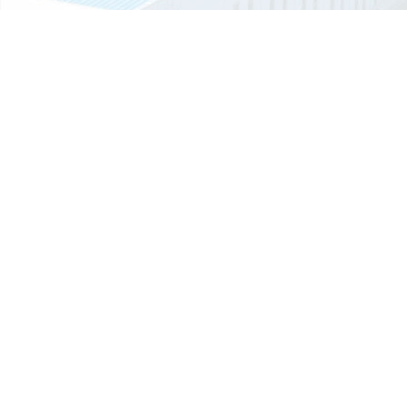
移动厕所的排泄物会自动消失吗？
书
质量管理体系证书iso9001认证
环
如今移动厕所应用越来越广泛了，尤其是旅游景点居多。那么移动厕所
排泄...
智能垃圾分类房的优点有哪些？
智能垃圾分类房是指分布在社区内的垃圾分类站：环保垃圾分类屋占地约
平方...
影响垃圾房价格的主要因素有哪些？
有人觉得是垃圾房厂家想要多赚钱，作为厂家的晟铎智造往往会耐心的