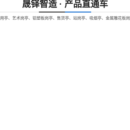
晟铎智造 · 产品直通车
用亭、艺术岗亭、铝塑板岗亭、售货亭、站岗亭、吸烟亭、金属雕花板岗