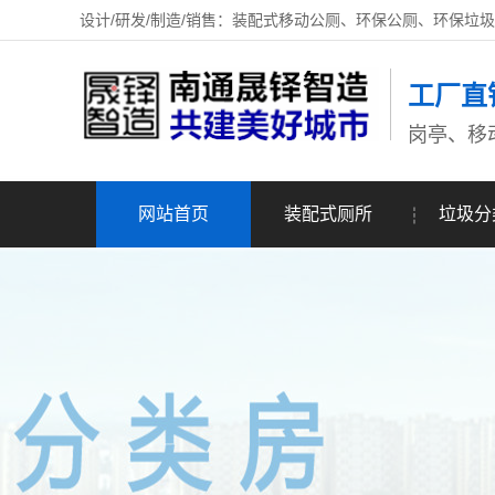
设计/研发/制造/销售：装配式移动公厕、环保公厕、环保垃
工厂直
岗亭、移
网站首页
装配式厕所
垃圾分