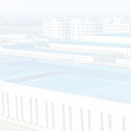
南通晟铎金属制品有限公司（以下简称南通晟铎）坐落于江苏省
2组60号（节能环保产业园），公司是一家集设计、研发、制造、
业型企业。公司始终坚持“以市场需求为向导，以客户满意为宗旨
制服务。
司主营的产品有：装配式移动公厕、环保公厕、环保垃圾分类
钢岗亭等等，可以根据客户的需求，提供私人定制，真正实现“客
求、客户的满意就是我们的宗旨”的企业经营理念。
资