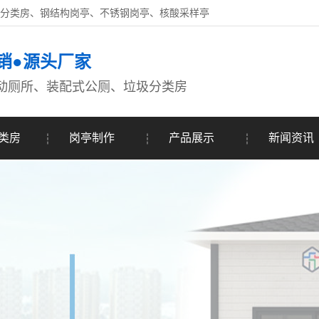
圾分类房、钢结构岗亭、不锈钢岗亭、核酸采样亭
销●源头厂家
动厕所、装配式公厕、垃圾分类房
类房
岗亭制作
产品展示
新闻资讯