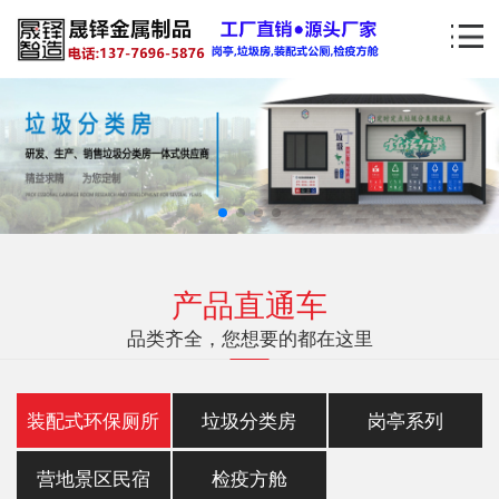
产品直通车
品类齐全，您想要的都在这里
装配式环保厕所
垃圾分类房
岗亭系列
营地景区民宿
检疫方舱