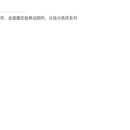
亭、金属雕花板移动厕所、垃圾分类房系列