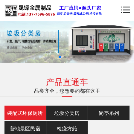
产品直通车
品类齐全，您想要的都在这里
装配式环保厕所
垃圾分类房
岗亭系列
营地景区民宿
检疫方舱