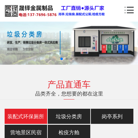
产品直通车
品类齐全，您想要的都在这里
装配式环保厕所
垃圾分类房
岗亭系列
营地景区民宿
检疫方舱