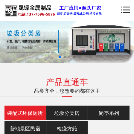
产品直通车
品类齐全，您想要的都在这里
装配式环保厕所
垃圾分类房
岗亭系列
营地景区民宿
检疫方舱