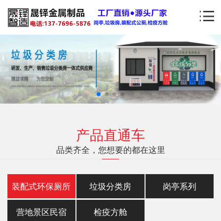
产品直通车
品类齐全，您想要的都在这里
装配式环保厕所
垃圾分类房
岗亭系列
营地景区民宿
检疫方舱