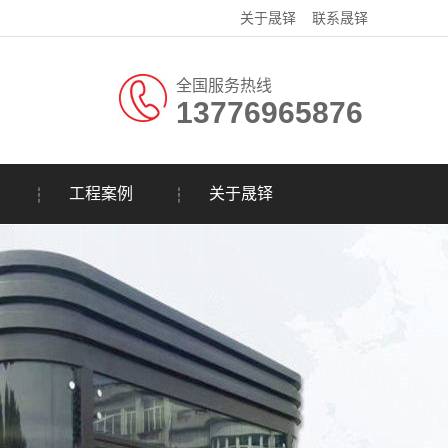
关于晟铎
联系晟铎
全国服务热线
13776965876
工程案例
关于晟铎