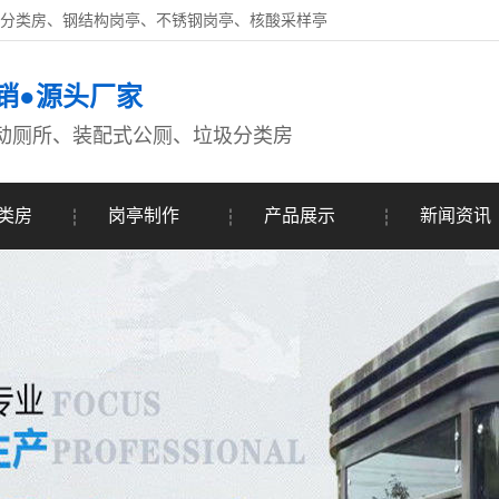
圾分类房、钢结构岗亭、不锈钢岗亭、核酸采样亭
销●源头厂家
动厕所、装配式公厕、垃圾分类房
类房
岗亭制作
产品展示
新闻资讯