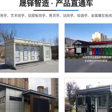
晟铎智造 · 产品直通车
用亭、艺术岗亭、铝塑板岗亭、售货亭、站岗亭、吸烟亭、金属雕花板岗