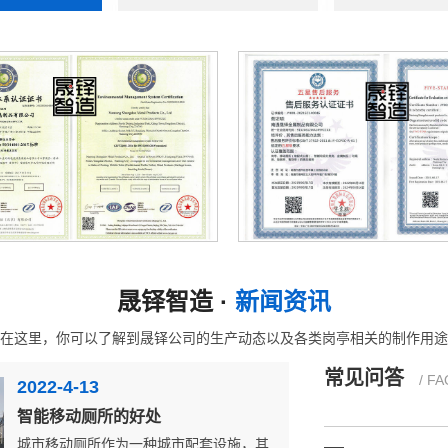
影响垃圾房价
有人觉得是垃
释，由于...
常见的垃圾房
每一天垃圾的
垃圾分...
售后五星认证证书
职业健康体系认证证
移动厕所的结
晟铎智造 ·
新闻资讯
移动厕所是由
在这里，你可以了解到晟铎公司的生产动态以及各类岗亭相关的制作用途
立柱选...
常见问答
/ FA
2022-4-13
智能移动厕所的好处
移动厕所的排
城市移动厕所作为一种城市配套设施，其
如今移动厕所