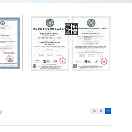
格的主要因素有哪些？
圾房厂家想要多赚钱，作为厂家的晟铎智造往往会耐心的解
多少钱一个平方？
产生量都较为庞大，通过各区域垃圾收集后集中处理，在当下
书
质量管理体系证书iso9001认证
环
构是由什么组成的？
钢材焊接组成结构型结构，一般底部选用槽钢或工字钢焊接，
Q
泄物会自动消失吗？
应用越来越广泛了，尤其是旅游景点居多。那么移动厕所上的