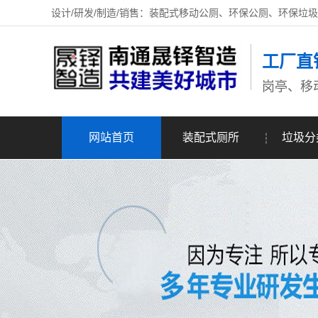
设计/研发/制造/销售：装配式移动公厕、环保公厕、环保垃
工厂直
岗亭、移
网站首页
装配式厕所
垃圾分