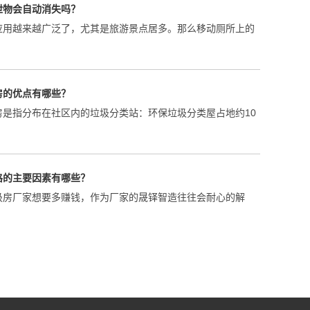
房的优点有哪些？
房是指分布在社区内的垃圾分类站：环保垃圾分类屋占地约10
格的主要因素有哪些？
圾房厂家想要多赚钱，作为厂家的晟铎智造往往会耐心的解
多少钱一个平方？
产生量都较为庞大，通过各区域垃圾收集后集中处理，在当下