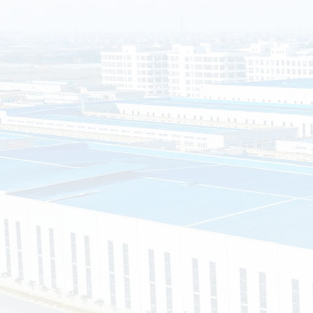
南通晟铎金属制品有限公司（以下简称南通晟铎）坐落于江苏省
2组60号（节能环保产业园），公司是一家集设计、研发、制造、
业型企业。公司始终坚持“以市场需求为向导，以客户满意为宗旨
制服务。
司主营的产品有：装配式移动公厕、环保公厕、环保垃圾分类
钢岗亭等等，可以根据客户的需求，提供私人定制，真正实现“客
求、客户的满意就是我们的宗旨”的企业经营理念。
资