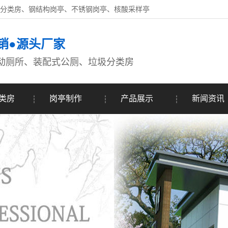
圾分类房、钢结构岗亭、不锈钢岗亭、核酸采样亭
销●源头厂家
动厕所、装配式公厕、垃圾分类房
类房
岗亭制作
产品展示
新闻资讯