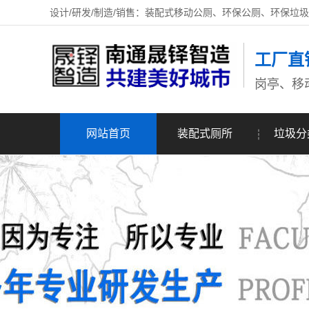
设计/研发/制造/销售：装配式移动公厕、环保公厕、环保垃
工厂直
岗亭、移
网站首页
装配式厕所
垃圾分