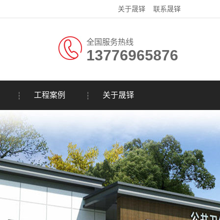
关于晟铎
联系晟铎
全国服务热线
13776965876
工程案例
关于晟铎