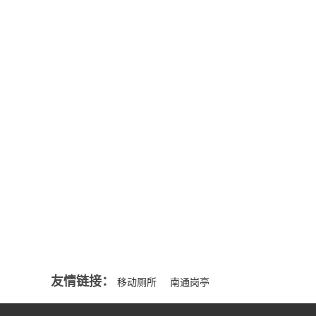
公司新闻
来源一般分
NEWS
部...
MORE+
智能移动厕所的好处
移动厕所都能解决那些问题吗？
行业资讯
适合选购岗亭的要点
NEWS
夏季保安亭怎么隔热与降温
MORE+
选择什么样的金属雕花板岗亭才是好的？
友情链接：
移动厕所
南通岗亭