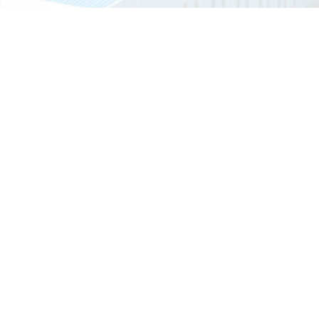
释，由于...
常见的垃圾房多少钱一个平方？
每一天垃圾的产生量都较为庞大，通过各区域垃圾收集后集中处理，在
垃圾分...
01认证
环境管理体系证书iso14001认证
移动厕所的结构是由什么组成的？
移动厕所是由钢材焊接组成结构型结构，一般底部选用槽钢或工字钢焊
立柱选...
移动厕所的排泄物会自动消失吗？
如今移动厕所应用越来越广泛了，尤其是旅游景点居多。那么移动厕所
排泄...