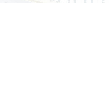
认证
售后五星认证证书
2022-4-13
智能移动厕
城市移动厕