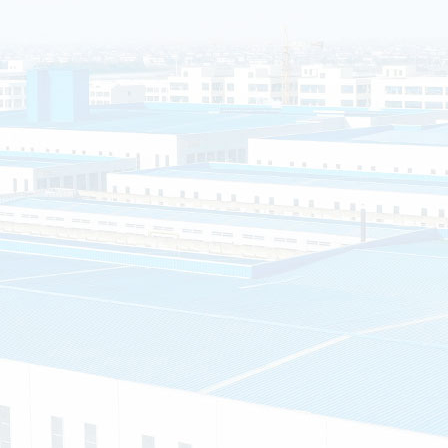
海安市白甸镇丁华村
销售和服务为一体的
”的服务理念，提供
房、钢结构岗亭、不
户的需求就是我们的
质证书
专利证书
车间