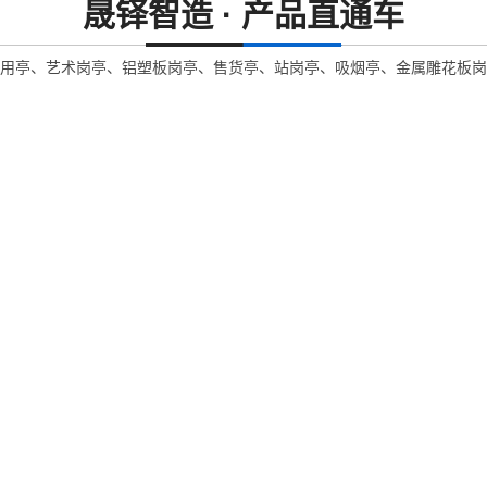
晟铎智造 · 产品直通车
用亭、艺术岗亭、铝塑板岗亭、售货亭、站岗亭、吸烟亭、金属雕花板岗