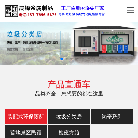
产品直通车
品类齐全，您想要的都在这里
装配式环保厕所
垃圾分类房
岗亭系列
营地景区民宿
检疫方舱