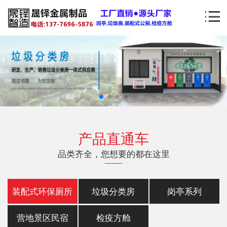
产品直通车
品类齐全，您想要的都在这里
装配式环保厕所
垃圾分类房
岗亭系列
营地景区民宿
检疫方舱