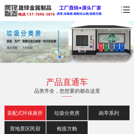
产品直通车
品类齐全，您想要的都在这里
装配式环保厕所
垃圾分类房
岗亭系列
营地景区民宿
检疫方舱