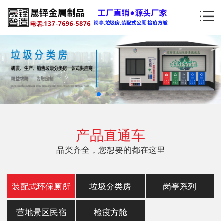
产品直通车
品类齐全，您想要的都在这里
装配式环保厕所
垃圾分类房
岗亭系列
营地景区民宿
检疫方舱