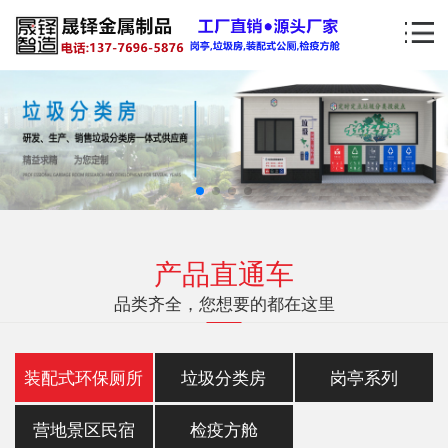
产品直通车
品类齐全，您想要的都在这里
装配式环保厕所
垃圾分类房
岗亭系列
营地景区民宿
检疫方舱