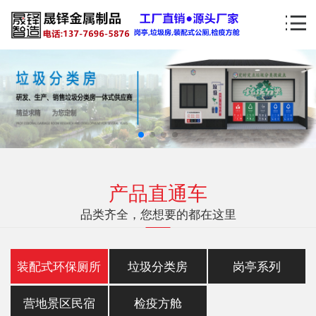
产品直通车
品类齐全，您想要的都在这里
装配式环保厕所
垃圾分类房
岗亭系列
营地景区民宿
检疫方舱