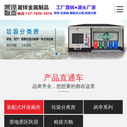
产品直通车
品类齐全，您想要的都在这里
装配式环保厕所
垃圾分类房
岗亭系列
营地景区民宿
检疫方舱