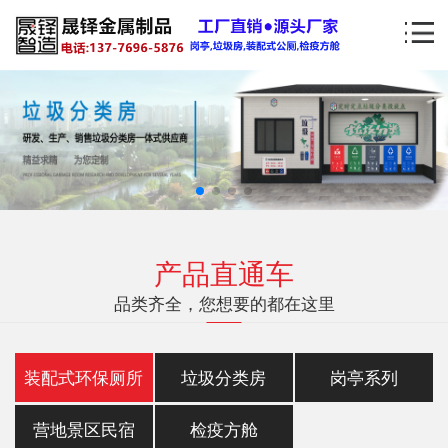
产品直通车
品类齐全，您想要的都在这里
装配式环保厕所
垃圾分类房
岗亭系列
营地景区民宿
检疫方舱