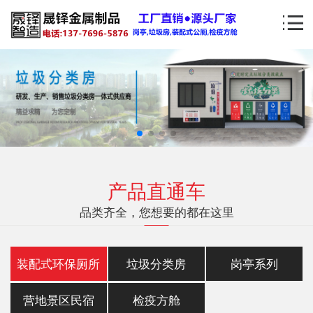
产品直通车
品类齐全，您想要的都在这里
装配式环保厕所
垃圾分类房
岗亭系列
营地景区民宿
检疫方舱