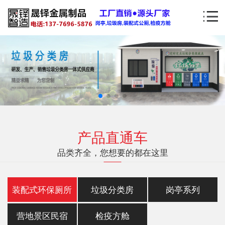
产品直通车
品类齐全，您想要的都在这里
装配式环保厕所
垃圾分类房
岗亭系列
营地景区民宿
检疫方舱