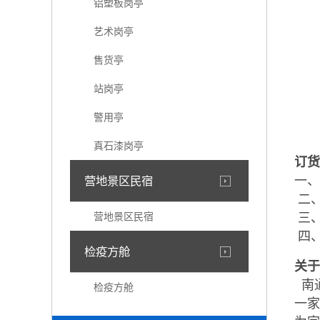
铝塑板岗亭
艺术岗亭
售货亭
站岗亭
警用亭
真石漆岗亭
订货
一、
营地景区民宿
二、
营地景区民宿
三、
四、
检疫方舱
关于
南
检疫方舱
一家