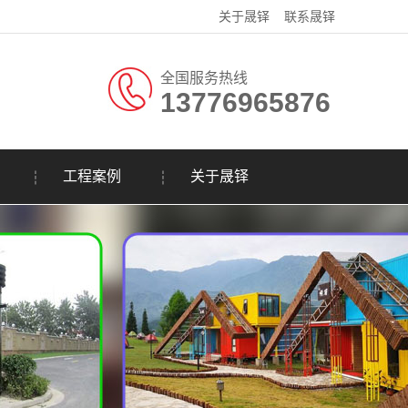
关于晟铎
联系晟铎
全国服务热线
13776965876
工程案例
关于晟铎