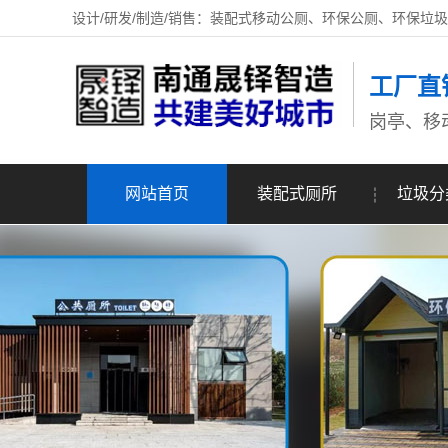
设计/研发/制造/销售：装配式移动公厕、环保公厕、环保垃
工厂直
岗亭、移
网站首页
装配式厕所
垃圾分