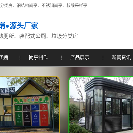
圾分类房、钢结构岗亭、不锈钢岗亭、核酸采样亭
销●源头厂家
动厕所、装配式公厕、垃圾分类房
类房
岗亭制作
产品展示
新闻资讯