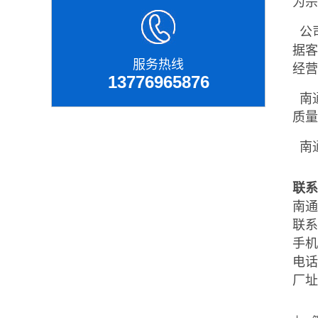
为宗
公
据客
服务热线
经
13776965876
南通
质
南
联系
南通
联系
手机：
电话：
厂