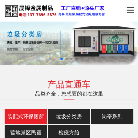
产品直通车
品类齐全，您想要的都在这里
装配式环保厕所
垃圾分类房
岗亭系列
营地景区民宿
检疫方舱