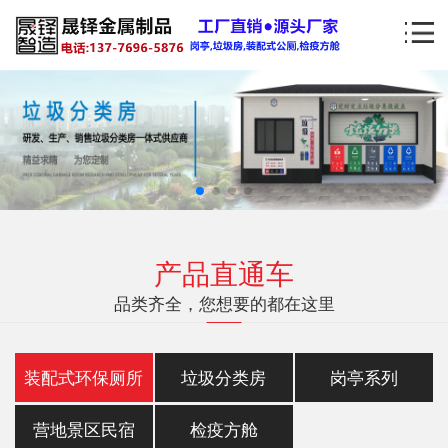
产品直通车
品类齐全，您想要的都在这里
装配式环保厕所
垃圾分类房
岗亭系列
营地景区民宿
检疫方舱