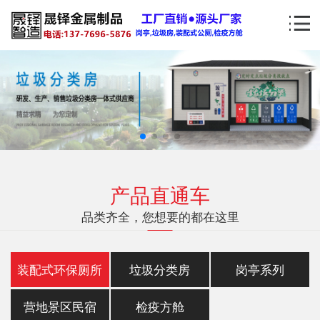
产品直通车
品类齐全，您想要的都在这里
装配式环保厕所
垃圾分类房
岗亭系列
营地景区民宿
检疫方舱