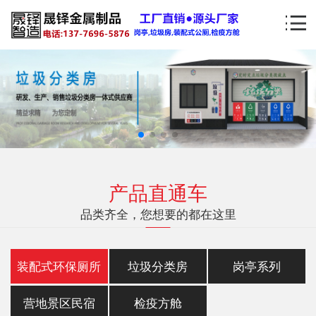
产品直通车
品类齐全，您想要的都在这里
装配式环保厕所
垃圾分类房
岗亭系列
营地景区民宿
检疫方舱