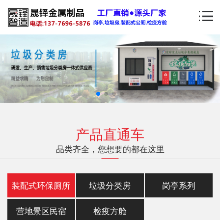
产品直通车
品类齐全，您想要的都在这里
装配式环保厕所
垃圾分类房
岗亭系列
营地景区民宿
检疫方舱