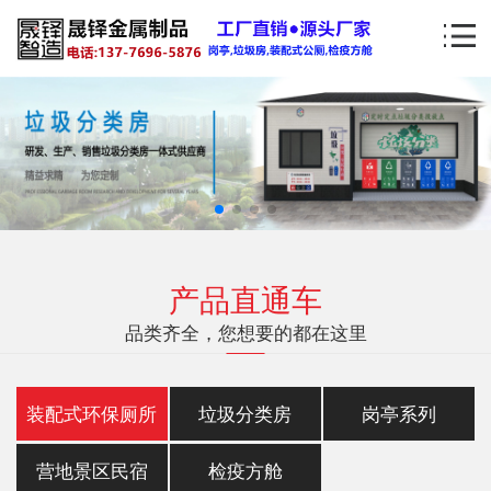
产品直通车
品类齐全，您想要的都在这里
装配式环保厕所
垃圾分类房
岗亭系列
营地景区民宿
检疫方舱