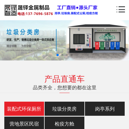
产品直通车
品类齐全，您想要的都在这里
装配式环保厕所
垃圾分类房
岗亭系列
营地景区民宿
检疫方舱