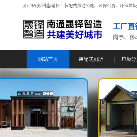
设计/研发/制造/销售：装配式移动公厕、环保公厕、环保垃
工厂直
岗亭、移
网站首页
装配式厕所
垃圾分