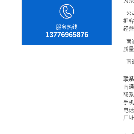
为宗
公
据客
服务热线
经
13776965876
南通
质
南
联系
南通
联系
手机：
电话：
厂