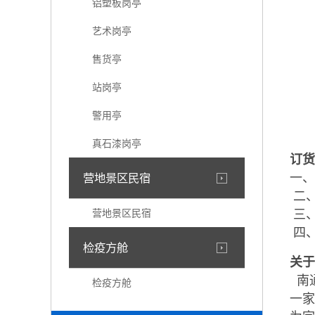
铝塑板岗亭
艺术岗亭
售货亭
站岗亭
警用亭
真石漆岗亭
订货
一、
营地景区民宿
二、
营地景区民宿
三、
四、
检疫方舱
关于
南
检疫方舱
一家