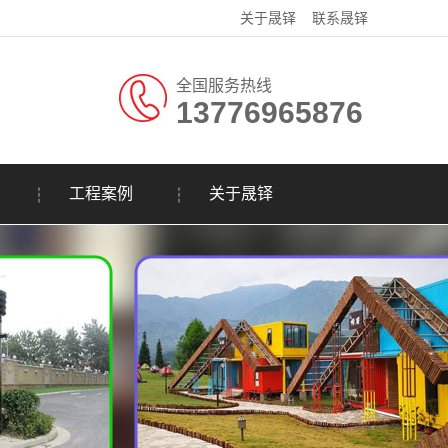
关于晟铎
联系晟铎
全国服务热线
13776965876
工程案例
关于晟铎