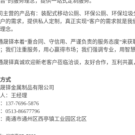
旨”的服务理念，提供一站式定制服务。
司主营的产品有：装配式移动公厕、环保公厕、环保垃圾
户的需求，提供私人定制，真正实现“客户的需求就是我
营理念。
晟铎本着“重合同、守信用、严谨负责的服务态度”来获
量；我们注重服务，用心赢得市场；我们强调专业，用智
通晟铎真诚欢迎新老客户莅临洽谈，友好合作，互利共赢
方式
晟铎金属制品有限公司
人：王经理
137-7696-5876
0513-86677796
址：南通市通州区西亭镇工业园区北区