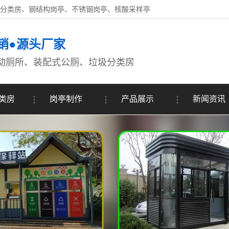
圾分类房、钢结构岗亭、不锈钢岗亭、核酸采样亭
销●源头厂家
动厕所、装配式公厕、垃圾分类房
类房
岗亭制作
产品展示
新闻资讯